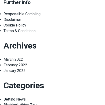
Further info
Responsible Gambling
Disclaimer
Cookie Policy
Terms & Conditions
Archives
March 2022
February 2022
January 2022
Categories
Betting News
Blackjack Video Tips