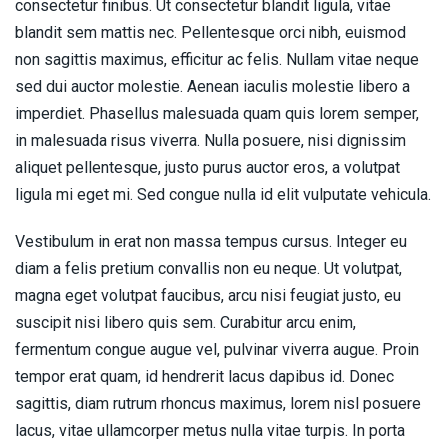
consectetur finibus. Ut consectetur blandit ligula, vitae
blandit sem mattis nec. Pellentesque orci nibh, euismod
non sagittis maximus, efficitur ac felis. Nullam vitae neque
sed dui auctor molestie. Aenean iaculis molestie libero a
imperdiet. Phasellus malesuada quam quis lorem semper,
in malesuada risus viverra. Nulla posuere, nisi dignissim
aliquet pellentesque, justo purus auctor eros, a volutpat
ligula mi eget mi. Sed congue nulla id elit vulputate vehicula.
Vestibulum in erat non massa tempus cursus. Integer eu
diam a felis pretium convallis non eu neque. Ut volutpat,
magna eget volutpat faucibus, arcu nisi feugiat justo, eu
suscipit nisi libero quis sem. Curabitur arcu enim,
fermentum congue augue vel, pulvinar viverra augue. Proin
tempor erat quam, id hendrerit lacus dapibus id. Donec
sagittis, diam rutrum rhoncus maximus, lorem nisl posuere
lacus, vitae ullamcorper metus nulla vitae turpis. In porta