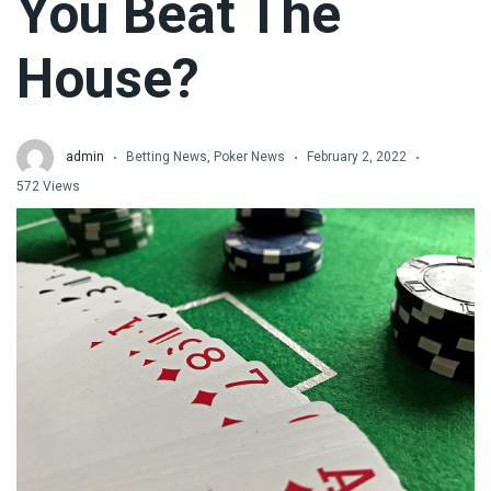
You Beat The
House?
admin
Betting News
,
Poker News
February 2, 2022
572 Views