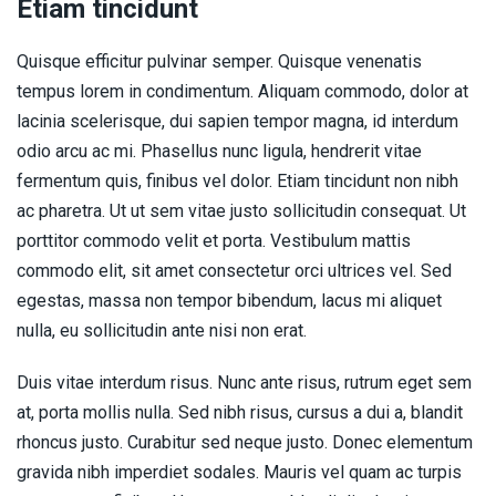
Etiam tincidunt
Quisque efficitur pulvinar semper. Quisque venenatis
tempus lorem in condimentum. Aliquam commodo, dolor at
lacinia scelerisque, dui sapien tempor magna, id interdum
odio arcu ac mi. Phasellus nunc ligula, hendrerit vitae
fermentum quis, finibus vel dolor. Etiam tincidunt non nibh
ac pharetra. Ut ut sem vitae justo sollicitudin consequat. Ut
porttitor commodo velit et porta. Vestibulum mattis
commodo elit, sit amet consectetur orci ultrices vel. Sed
egestas, massa non tempor bibendum, lacus mi aliquet
nulla, eu sollicitudin ante nisi non erat.
Duis vitae interdum risus. Nunc ante risus, rutrum eget sem
at, porta mollis nulla. Sed nibh risus, cursus a dui a, blandit
rhoncus justo. Curabitur sed neque justo. Donec elementum
gravida nibh imperdiet sodales. Mauris vel quam ac turpis