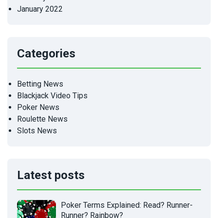
January 2022
Categories
Betting News
Blackjack Video Tips
Poker News
Roulette News
Slots News
Latest posts
Poker Terms Explained: Read? Runner-
Runner? Rainbow?