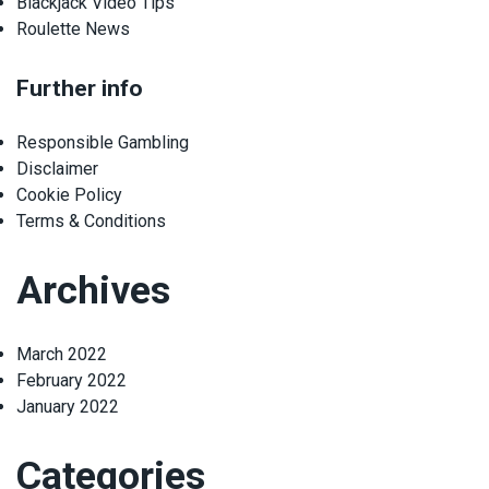
Blackjack Video Tips
Roulette News
Further info
Responsible Gambling
Disclaimer
Cookie Policy
Terms & Conditions
Archives
March 2022
February 2022
January 2022
Categories