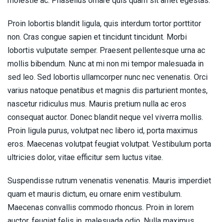
molestie ac. Phasellus ornare quis quam sit amet egestas.
Proin lobortis blandit ligula, quis interdum tortor porttitor
non. Cras congue sapien et tincidunt tincidunt. Morbi
lobortis vulputate semper. Praesent pellentesque urna ac
mollis bibendum. Nunc at mi non mi tempor malesuada in
sed leo. Sed lobortis ullamcorper nunc nec venenatis. Orci
varius natoque penatibus et magnis dis parturient montes,
nascetur ridiculus mus. Mauris pretium nulla ac eros
consequat auctor. Donec blandit neque vel viverra mollis.
Proin ligula purus, volutpat nec libero id, porta maximus
eros. Maecenas volutpat feugiat volutpat. Vestibulum porta
ultricies dolor, vitae efficitur sem luctus vitae.
Suspendisse rutrum venenatis venenatis. Mauris imperdiet
quam et mauris dictum, eu ornare enim vestibulum.
Maecenas convallis commodo rhoncus. Proin in lorem
auctor, feugiat felis in, malesuada odio. Nulla maximus