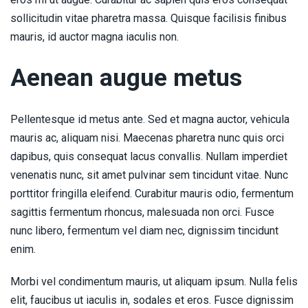
sollicitudin vitae pharetra massa. Quisque facilisis finibus
mauris, id auctor magna iaculis non.
Aenean augue metus
Pellentesque id metus ante. Sed et magna auctor, vehicula
mauris ac, aliquam nisi. Maecenas pharetra nunc quis orci
dapibus, quis consequat lacus convallis. Nullam imperdiet
venenatis nunc, sit amet pulvinar sem tincidunt vitae. Nunc
porttitor fringilla eleifend. Curabitur mauris odio, fermentum
sagittis fermentum rhoncus, malesuada non orci. Fusce
nunc libero, fermentum vel diam nec, dignissim tincidunt
enim.
Morbi vel condimentum mauris, ut aliquam ipsum. Nulla felis
elit, faucibus ut iaculis in, sodales et eros. Fusce dignissim