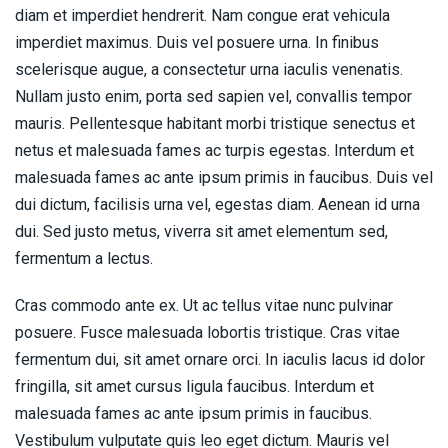
diam et imperdiet hendrerit. Nam congue erat vehicula
imperdiet maximus. Duis vel posuere urna. In finibus
scelerisque augue, a consectetur urna iaculis venenatis.
Nullam justo enim, porta sed sapien vel, convallis tempor
mauris. Pellentesque habitant morbi tristique senectus et
netus et malesuada fames ac turpis egestas. Interdum et
malesuada fames ac ante ipsum primis in faucibus. Duis vel
dui dictum, facilisis urna vel, egestas diam. Aenean id urna
dui. Sed justo metus, viverra sit amet elementum sed,
fermentum a lectus.
Cras commodo ante ex. Ut ac tellus vitae nunc pulvinar
posuere. Fusce malesuada lobortis tristique. Cras vitae
fermentum dui, sit amet ornare orci. In iaculis lacus id dolor
fringilla, sit amet cursus ligula faucibus. Interdum et
malesuada fames ac ante ipsum primis in faucibus.
Vestibulum vulputate quis leo eget dictum. Mauris vel