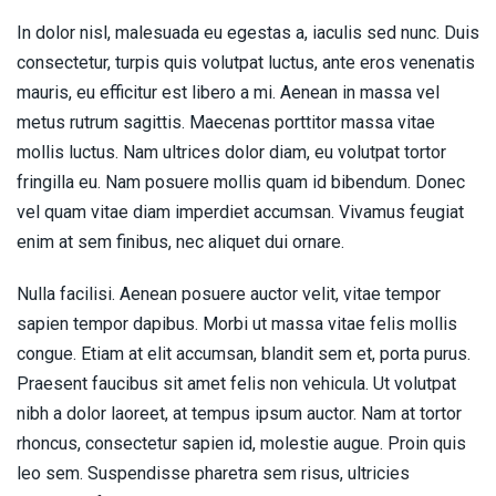
In dolor nisl, malesuada eu egestas a, iaculis sed nunc. Duis
consectetur, turpis quis volutpat luctus, ante eros venenatis
mauris, eu efficitur est libero a mi. Aenean in massa vel
metus rutrum sagittis. Maecenas porttitor massa vitae
mollis luctus. Nam ultrices dolor diam, eu volutpat tortor
fringilla eu. Nam posuere mollis quam id bibendum. Donec
vel quam vitae diam imperdiet accumsan. Vivamus feugiat
enim at sem finibus, nec aliquet dui ornare.
Nulla facilisi. Aenean posuere auctor velit, vitae tempor
sapien tempor dapibus. Morbi ut massa vitae felis mollis
congue. Etiam at elit accumsan, blandit sem et, porta purus.
Praesent faucibus sit amet felis non vehicula. Ut volutpat
nibh a dolor laoreet, at tempus ipsum auctor. Nam at tortor
rhoncus, consectetur sapien id, molestie augue. Proin quis
leo sem. Suspendisse pharetra sem risus, ultricies