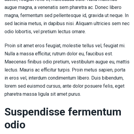
augue magna, a venenatis sem pharetra ac. Donec libero
magna, fermentum sed pellentesque id, gravida ut neque. In
sed lacinia metus, in dapibus nisi. Aliquam ultricies sem nec
odio lobortis, vel pretium lectus ornare.
Proin sit amet eros feugiat, molestie tellus vel, feugiat mi.
Nulla a massa efficitur, rutrum dolor eu, faucibus est.
Maecenas finibus odio pretium, vestibulum augue eu, mattis
lectus. Mauris ac efficitur turpis. Proin metus sapien, porta
in eros vel, interdum condimentum libero. Duis bibendum,
lorem sed euismod cursus, ante dolor posuere felis, eget
pharetra massa ligula sit amet purus.
Suspendisse fermentum
odio