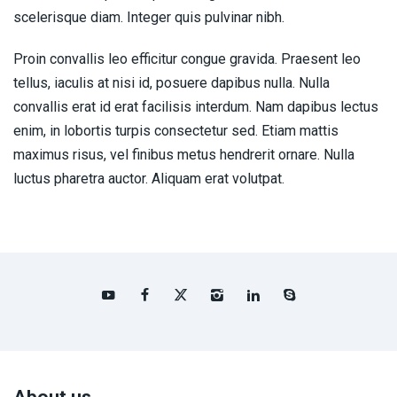
scelerisque diam. Integer quis pulvinar nibh.
Proin convallis leo efficitur congue gravida. Praesent leo
tellus, iaculis at nisi id, posuere dapibus nulla. Nulla
convallis erat id erat facilisis interdum. Nam dapibus lectus
enim, in lobortis turpis consectetur sed. Etiam mattis
maximus risus, vel finibus metus hendrerit ornare. Nulla
luctus pharetra auctor. Aliquam erat volutpat.